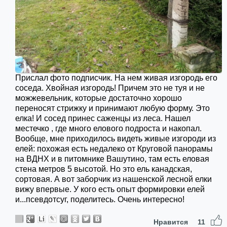
Прислал фото подписчик. На нем живая изгородь его
соседа. Хвойная изгородь! Причем это не туя и не
можжевельник, которые достаточно хорошо
переносят стрижку и принимают любую форму. Это
елка! И сосед принес саженцы из леса. Нашел
местечко , где много елового подроста и накопал.
Вообще, мне приходилось видеть живые изгороди из
елей: похожая есть недалеко от Круговой панорамы
на ВДНХ и в питомнике Вашутино, там есть еловая
стена метров 5 высотой. Но это ель канадская,
сортовая. А вот заборчик из нашенской лесной елки
вижу впервые. У кого есть опыт формировки елей
и...псевдотсуг, поделитесь. Очень интересно!
Нравится
11