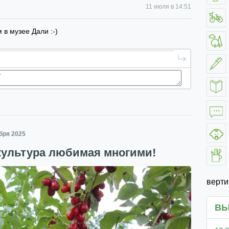
ь
11 июля в 14:51
 в музее Дали :-)
абря 2025
культура любимая многими!
верт
ВЫ