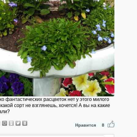
ко фантастических расцветок нет у этого милого
 какой сорт не взглянешь, хочется! А вы на какие
али?
Нравится
8