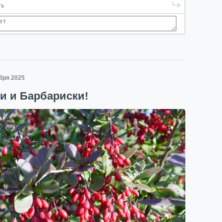
ября 2025
и и Барбариски!