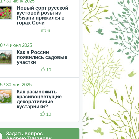
1 / 30 июня 2025
Новый сорт русской
кустовой розы из
Рязани прижился в
горах Сочи
6
0 / 4 июня 2025
Как в России
появились садовые
участки
10
5 / 30 мая 2025
Как размножить
красивоцветущие
декоративные
кустарники?
10
Задать вопрос
Андрею Туманову