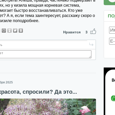
мотреть! Алеша, правда, частенько подмерзает в
х, но у кизила мощная корневая система,
могает быстро восстанавливаться. Кто уже
? А я, если тема заинтересует, расскажу скоро о
ПО
кизиле поподробнее.
Нравится
3
ября 2025
красота, спросили? Да это...