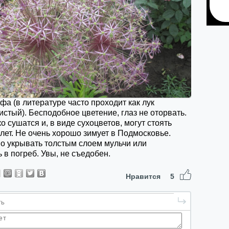
фа (в литературе часто проходит как лук
стый). Бесподобное цветение, глаз не оторвать.
о сушатся и, в виде сухоцветов, могут стоять
лет. Не очень хорошо зимует в Подмосковье.
о укрывать толстым слоем мульчи или
 в погреб. Увы, не съедобен.
Нравится
5