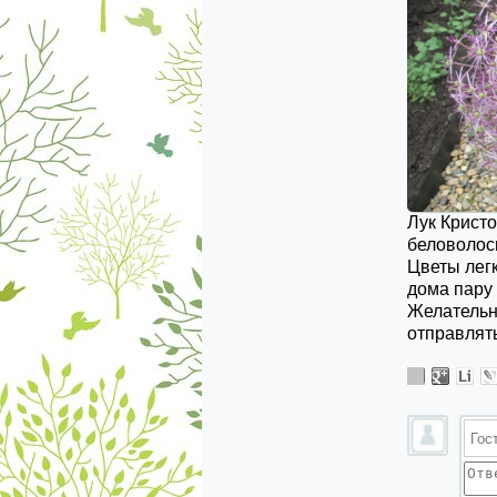
Лук Кристо
беловолоси
Цветы легк
дома пару 
Желательн
отправлять