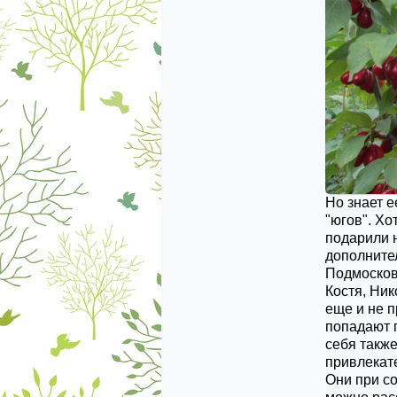
Но знает е
"югов". Хо
подарили н
дополните
Подмосковь
Костя, Ник
еще и не 
попадают 
себя такж
привлекат
Они при с