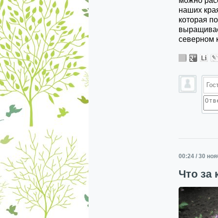
можно расс
наших края
которая по
выращивает
северном 
00:24 / 30 но
Что за 