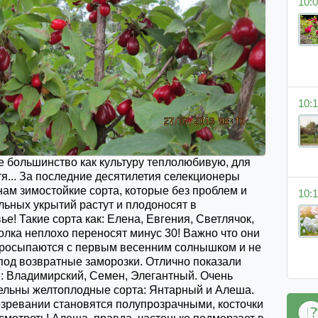
10:0
10:1
е большинство как культуру теплолюбивую, для
тя... За последние десятилетия селекционеры
ам зимостойкие сорта, которые без проблем и
10:1
льных укрытий растут и плодоносят в
е! Такие сорта как: Елена, Евгения, Светлячок,
олка неплохо переносят минус 30! Важно что они
просыпаются с первым весенним солнышком и не
под возвратные заморозки. Отлично показали
е: Владимирский, Семен, Элегантный. Очень
ельны желтоплодные сорта: Янтарный и Алеша.
озревании становятся полупрозрачными, косточки