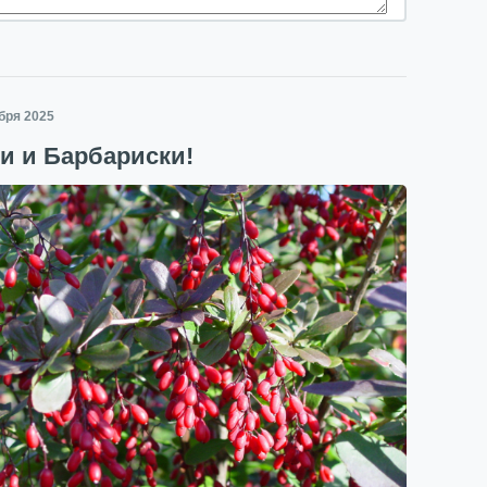
ября 2025
и и Барбариски!