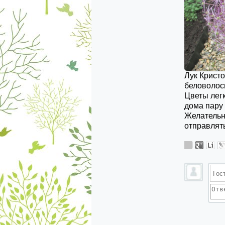
Лук Кристо
беловолоси
Цветы легк
дома пару 
Желательн
отправлять