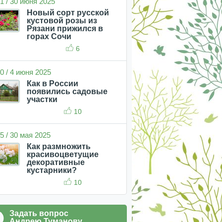
1 / 30 июня 2025
Новый сорт русской
кустовой розы из
Рязани прижился в
горах Сочи
6
0 / 4 июня 2025
Как в России
появились садовые
участки
10
5 / 30 мая 2025
Как размножить
красивоцветущие
декоративные
кустарники?
10
Задать вопрос
Андрею Туманову