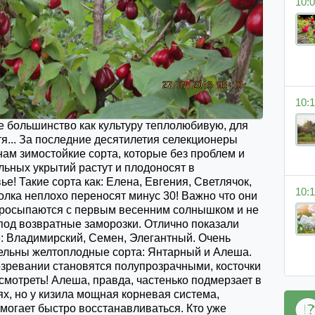
10:0
10:1
е большинство как культуру теплолюбивую, для
тя... За последние десятилетия селекционеры
ам зимостойкие сорта, которые без проблем и
льных укрытий растут и плодоносят в
е! Такие сорта как: Елена, Евгения, Светлячок,
10:1
олка неплохо переносят минус 30! Важно что они
просыпаются с первым весенним солнышком и не
под возвратные заморозки. Отлично показали
е: Владимирский, Семен, Элегантный. Очень
ельны желтоплодные сорта: Янтарный и Алеша.
озревании становятся полупрозрачными, косточки
мотреть! Алеша, правда, частенько подмерзает в
х, но у кизила мощная корневая система,
могает быстро восстанавливаться. Кто уже