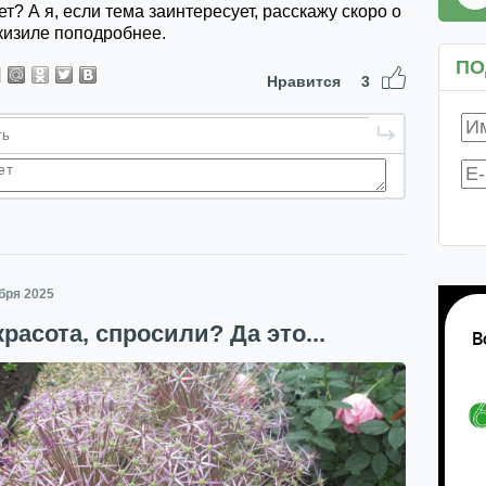
? А я, если тема заинтересует, расскажу скоро о
кизиле поподробнее.
ПО
Нравится
3
ября 2025
красота, спросили? Да это...