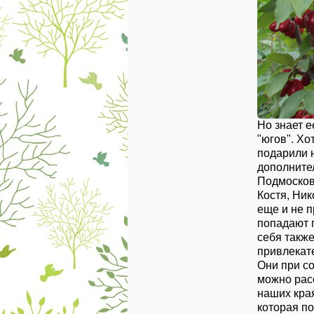
Но знает е
"югов". Хо
подарили н
дополните
Подмосковь
Костя, Ник
еще и не 
попадают 
себя такж
привлекат
Они при с
можно расс
наших края
которая по