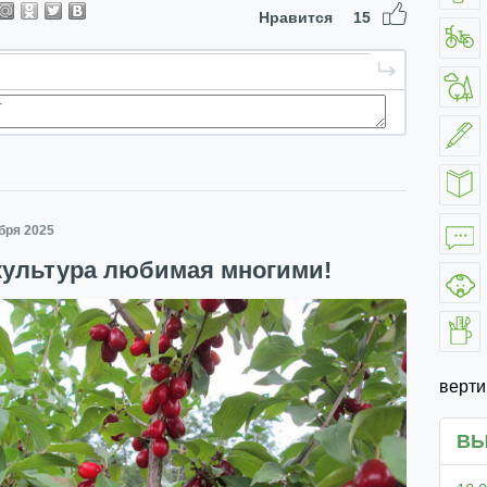
Нравится
15
абря 2025
культура любимая многими!
верт
ВЫ