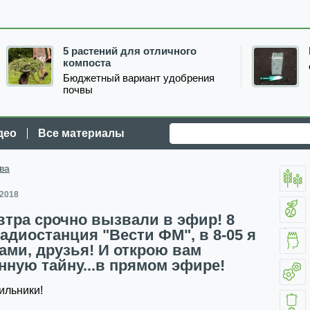
5 растений для отличного
компоста
Бюджетный вариант удобрения
почвы
део
Все материалы
ва
 2018
втра срочно вызвали в эфир! 8
Радиостанция "Вести ФМ", в 8-05 я
вами, друзья! И открою вам
нную тайну...в прямом эфире!
ильники!