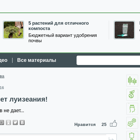
5 растений для отличного
компоста
Бюджетный вариант удобрения
почвы
део
Все материалы
ва
016
тет луизеания!
 не дает...
Нравится
25