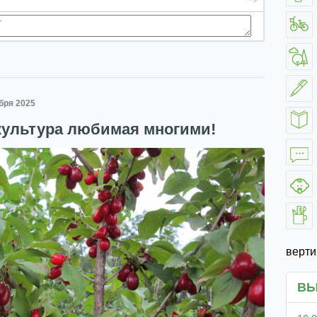
абря 2025
культура любимая многими!
верт
ВЫ