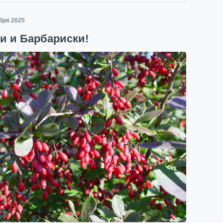
ября 2025
и и Барбариски!