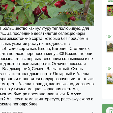
10:0
е большинство как культуру теплолюбивую, для
тя... За последние десятилетия селекционеры
10:1
ам зимостойкие сорта, которые без проблем и
льных укрытий растут и плодоносят в
е! Такие сорта как: Елена, Евгения, Светлячок,
олка неплохо переносят минус 30! Важно что они
просыпаются с первым весенним солнышком и не
под возвратные заморозки. Отлично показали
е: Владимирский, Семен, Элегантный. Очень
10:1
ельны желтоплодные сорта: Янтарный и Алеша.
озревании становятся полупрозрачными, косточки
мотреть! Алеша, правда, частенько подмерзает в
х, но у кизила мощная корневая система,
могает быстро восстанавливаться. Кто уже
? А я, если тема заинтересует, расскажу скоро о
кизиле поподробнее.