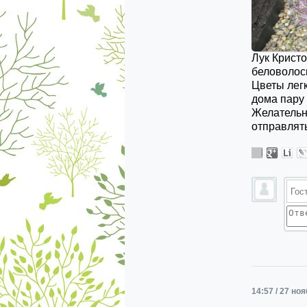
Лук Кристо
беловолоси
Цветы легк
дома пару 
Желательн
отправлять
14:57 / 27 но