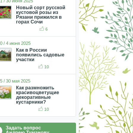
1 / 30 июня 2025
Новый сорт русской
кустовой розы из
Рязани прижился в
горах Сочи
6
0 / 4 июня 2025
Как в России
появились садовые
участки
10
5 / 30 мая 2025
Как размножить
красивоцветущие
декоративные
кустарники?
10
Задать вопрос
Андрею Туманову