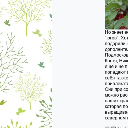
Но знает е
"югов". Хо
подарили н
дополните
Подмосковь
Костя, Ник
еще и не 
попадают 
себя такж
привлекат
Они при с
можно расс
наших края
которая по
выращивает
северном 