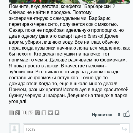
Помните, вкус детства; конфетки "Барбариски"?
Сейчас не найти в продаже. Поэтому
экспериментирую с самодельными. Барбарис
перетираю через сито, получается сок с мякотью.
Сахар, пока не подобрал идеальную пропорцию, но
два к одному (два это сахар) где-то близко! Далее
варим, убирая лишнюю воду. Все на глаз, обычно
пора, когда пузырики начинаю лопаться медленно, как
бы нехотя. Кто делал петушки на палочке, тот
понимает о чем я. Дальше разливаем по формочкам.
Я пока просто в ложки. В качестве палочки -
зубочистки. Все никак не отыщу на дачном складе
составные формочки петушков. Точно где-то
дожидаются! Когда-то, еще в школе много делал!
Причем, разных цветов! Используя в виде красителей
бузину черную и шафран. Девушек на танцах в парке
угощал!
Нравится
8