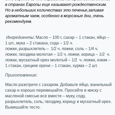
в странах Европы еще называют рождественским.
Но в небольших количествах это печенье,запивая
ароматным чаем, особенно в морозные дни, очень
рекомендуем.
Ингредиенты
: Масло – 100 г,
сахар – 1 стакан,
яйцо –
1 шт.,
мука – 2 стакана,
сода – 1/2 ч.
ложки,
разрыхлитель – 1/2 ч. ложки,
соль – 1/4 ч.
ложки,
гвоздика молотая – 1/2 ч. ложки,
корица – 1/2 ч.
ложки,
мускатный орех молотый – 1/2 ч. ложки, из
юм –
1 стакан,
грецкие орехи – 1 стакан,
хурма – 2 шт.
Приготовление:
Масло разотрите с сахаром. Добавьте яйцо, ванильный
сахар и хорошо перемешайте. Просейте в миску с
масляной смесью все вместе – муку, соду,
разрыхлитель, соль, гвоздику, корицу и мускатный орех.
Вымешайте тесто.