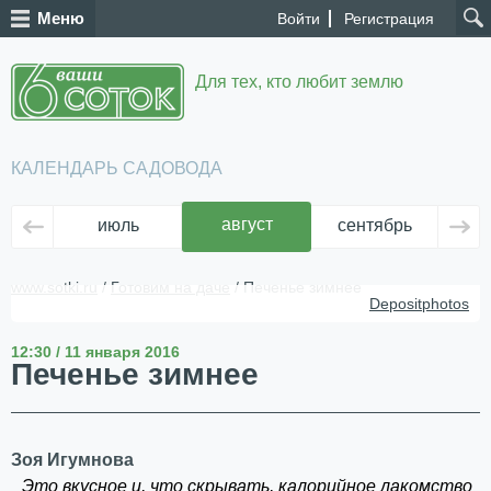
Меню
Войти
Регистрация
Для тех, кто любит землю
КАЛЕНДАРЬ САДОВОДА
август
июль
сентябрь
ок
www.sotki.ru
/
Готовим на даче
/ Печенье зимнее
Depositphotos
12:30 / 11 января 2016
Печенье зимнее
Зоя Игумнова
Это вкусное и, что скрывать, калорийное лакомство