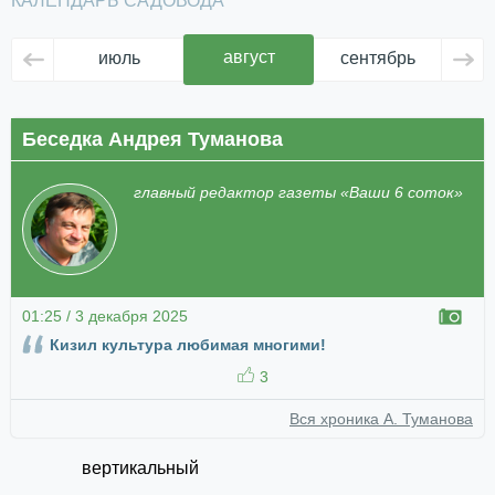
КАЛЕНДАРЬ САДОВОДА
август
июль
сентябрь
ок
Беседка Андрея Туманова
главный редактор газеты «Ваши 6 соток»
01:25 / 3 декабря 2025
Кизил культура любимая многими!
3
Вся хроника А. Туманова
вертикальный