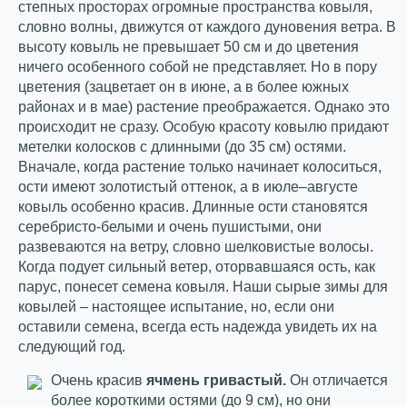
степных просторах огромные пространства ковыля,
словно волны, движутся от каждого дуновения ветра. В
высоту ковыль не превышает 50 см и до цветения
ничего особенного собой не представляет. Но в пору
цветения (зацветает он в июне, а в более южных
районах и в мае) растение преображается. Однако это
происходит не сразу. Особую красоту ковылю придают
метелки колосков с длинными (до 35 см) остями.
Вначале, когда растение только начинает колоситься,
ости имеют золотистый оттенок, а в июле–августе
ковыль особенно красив. Длинные ости становятся
серебристо-белыми и очень пушистыми, они
развеваются на ветру, словно шелковистые волосы.
Когда подует сильный ветер, оторвавшаяся ость, как
парус, понесет семена ковыля. Наши сырые зимы для
ковылей – настоящее испытание, но, если они
оставили семена, всегда есть надежда увидеть их на
следующий год.
Очень красив
ячмень гривастый.
Он отличается
более короткими остями (до 9 см), но они