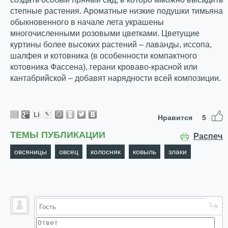
степные растения. Ароматные низкие подушки тимьяна
обыкновенного в начале лета украшены
многочисленными розовыми цветками. Цветущие
куртины более высоких растений – лаванды, иссопа,
шалфея и котовника (в особенности компактного
котовника Фассена), герани кроваво-красной или
кантабрийской – добавят нарядности всей композиции.
Нравится
5
ТЕМЫ ПУБЛИКАЦИИ
Распеча
овсяницы
овсец
колосняк
ковыль
злаки