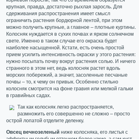
крупная, правда, достаточно рыхлая заросль. Для
сдерживания распространения имеет смысл
ограничить растения бордюрной лентой, при этом
можно получить крупные, а главное – плотные куртины.
Колосняк нуждается в сухих почвах и ярком солнечном
свете. Именно в таком случае его окраска будет
наиболее насыщенной. Кстати, есть очень простой
прием усилить интенсивность окраски у этого растения:
нужно посыпать почву вокруг растения солью. И ничего
странного в этом нет, ведь колосняк растет вдоль
морских побережий, а значит, засоленные песчаные
почвы – то, к чему он привык. Особенно стильно
колосняк смотрится на фоне гравия или мелкой гальки
в гравийных садах.
Так как колосняк легко распространяется,
размножить его совершенно не сложно – просто
острой лопатой отделите деленку.
Овсец вечнозеленый
ниже колосняка, его листья с
эффектным голубым оттенком более узкие, а сам куст