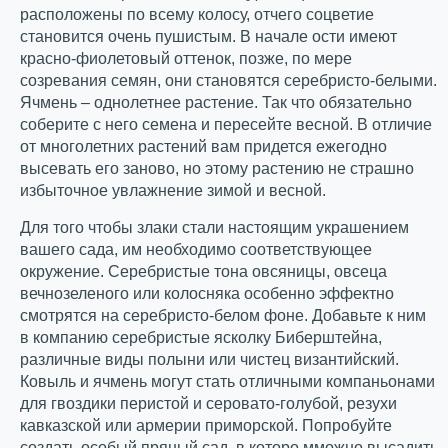
расположены по всему колосу, отчего соцветие
становится очень пушистым. В начале ости имеют
красно-фиолетовый оттенок, позже, по мере
созревания семян, они становятся серебристо-белыми.
Ячмень – однолетнее растение. Так что обязательно
соберите с него семена и пересейте весной. В отличие
от многолетних растений вам придется ежегодно
высевать его заново, но этому растению не страшно
избыточное увлажнение зимой и весной.
Для того чтобы злаки стали настоящим украшением
вашего сада, им необходимо соответствующее
окружение. Серебристые тона овсяницы, овсеца
вечнозеленого или колосняка особенно эффектно
смотрятся на серебристо-белом фоне. Добавьте к ним
в компанию серебристые ясколку Биберштейна,
различные виды полыни или чистец византийский.
Ковыль и ячмень могут стать отличными компаньонами
для гвоздики перистой и серовато-голубой, резухи
кавказской или армерии приморской. Попробуйте
создать особый пряный сад, в которо мможно высадить