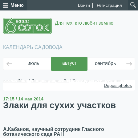
Меню
Войти
Регистрация
Для тех, кто любит землю
КАЛЕНДАРЬ САДОВОДА
август
июль
сентябрь
ок
www.sotki.ru
/
Ландшафт, дизайн
/ Злаки для сухих участков
Depositphotos
17:15 / 14 мая 2014
Злаки для сухих участков
А.Кабанов, научный сотрудник Гласного
ботанического сада РАН