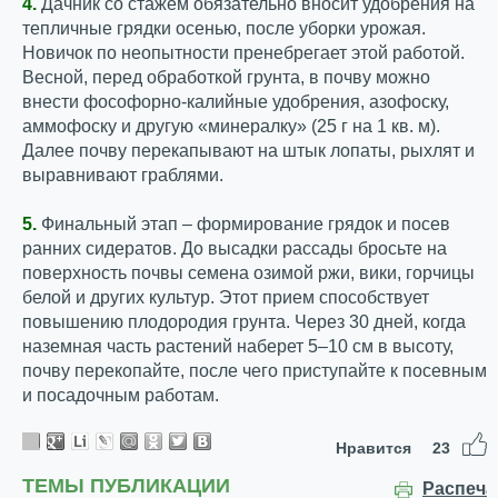
4.
Дачник со стажем обязательно вносит удобрения на
тепличные грядки осенью, после уборки урожая.
Новичок по неопытности пренебрегает этой работой.
Весной, перед обработкой грунта, в почву можно
внести фософорно-калийные удобрения, азофоску,
аммофоску и другую «минералку» (25 г на 1 кв. м).
Далее почву перекапывают на штык лопаты, рыхлят и
выравнивают граблями.
5.
Финальный этап – формирование грядок и посев
ранних сидератов. До высадки рассады бросьте на
поверхность почвы семена озимой ржи, вики, горчицы
белой и других культур. Этот прием способствует
повышению плодородия грунта. Через 30 дней, когда
наземная часть растений наберет 5–10 см в высоту,
почву перекопайте, после чего приступайте к посевным
и посадочным работам.
Нравится
23
ТЕМЫ ПУБЛИКАЦИИ
Распеча