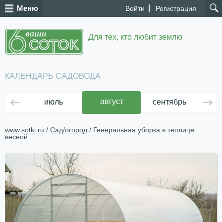
Меню
Войти
Регистрация
Для тех, кто любит землю
КАЛЕНДАРЬ САДОВОДА
август
июль
сентябрь
ок
www.sotki.ru
/
Сад/огород
/ Генеральная уборка в теплице
весной