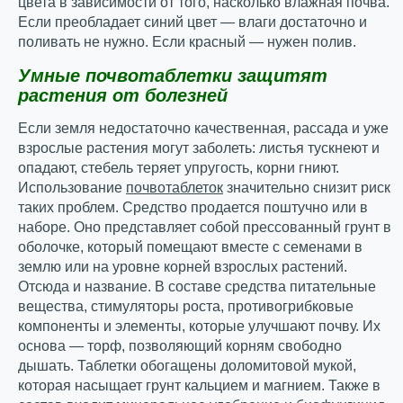
цвета в зависимости от того, насколько влажная почва.
Если преобладает синий цвет — влаги достаточно и
поливать не нужно. Если красный — нужен полив.
Умные почвотаблетки защитят
растения от болезней
Если земля недостаточно качественная, рассада и уже
взрослые растения могут заболеть: листья тускнеют и
опадают, стебель теряет упругость, корни гниют.
Использование
почвотаблеток
значительно снизит риск
таких проблем. Средство продается поштучно или в
наборе. Оно представляет собой прессованный грунт в
оболочке, который помещают вместе с семенами в
землю или на уровне корней взрослых растений.
Отсюда и название. В составе средства питательные
вещества, стимуляторы роста, противогрибковые
компоненты и элементы, которые улучшают почву. Их
основа — торф, позволяющий корням свободно
дышать. Таблетки обогащены доломитовой мукой,
которая насыщает грунт кальцием и магнием. Также в