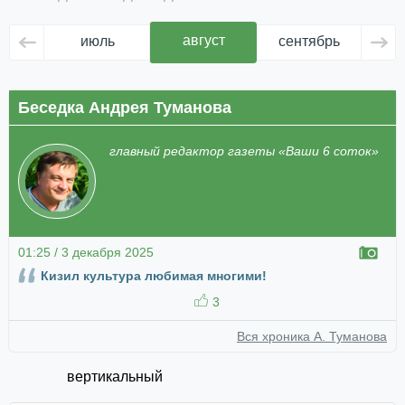
август
июль
сентябрь
ок
Беседка Андрея Туманова
главный редактор газеты «Ваши 6 соток»
01:25 / 3 декабря 2025
Кизил культура любимая многими!
3
Вся хроника А. Туманова
вертикальный