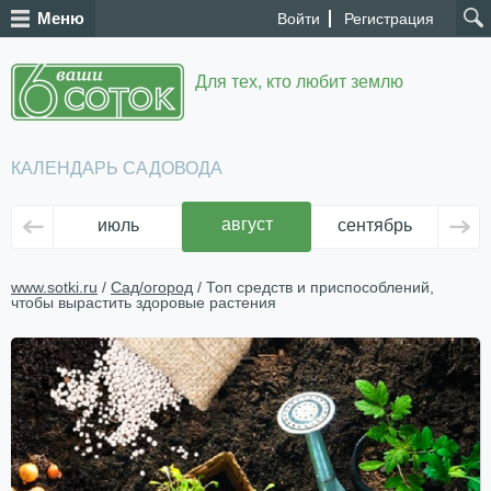
Меню
Войти
Регистрация
Для тех, кто любит землю
КАЛЕНДАРЬ САДОВОДА
август
июль
сентябрь
ок
www.sotki.ru
/
Сад/огород
/ Топ средств и приспособлений,
чтобы вырастить здоровые растения