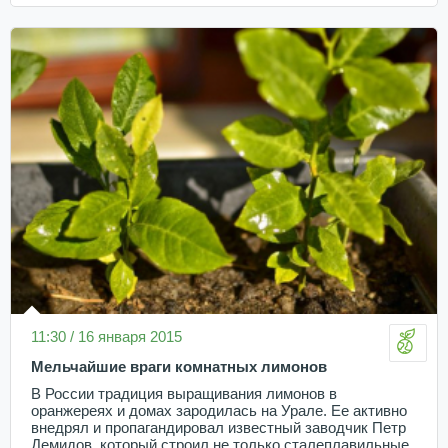
11:30 / 16 января 2015
Мельчайшие враги комнатных лимонов
В России традиция выращивания лимонов в
оранжереях и домах зародилась на Урале. Ее активно
внедрял и пропагандировал известный заводчик Петр
Демидов, который строил не только сталеплавильные