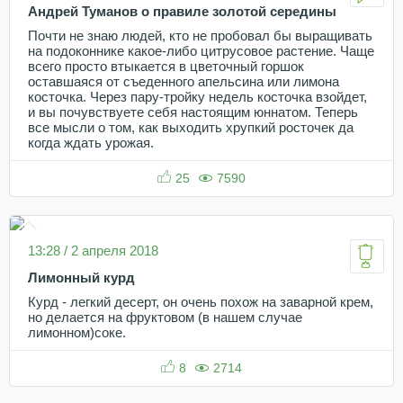
Андрей Туманов о правиле золотой середины
Почти не знаю людей, кто не пробовал бы выращивать
на подоконнике какое-либо цитрусовое растение. Чаще
всего просто втыкается в цветочный горшок
оставшаяся от съеденного апельсина или лимона
косточка. Через пару-тройку недель косточка взойдет,
и вы почувствуете себя настоящим юннатом. Теперь
все мысли о том, как выходить хрупкий росточек да
когда ждать урожая.
25
7590
13:28 / 2 апреля 2018
Лимонный курд
Курд - легкий десерт, он очень похож на заварной крем,
но делается на фруктовом (в нашем случае
лимонном)соке.
8
2714