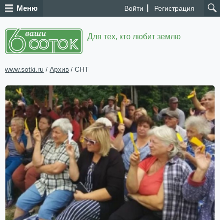
Меню
Войти
Регистрация
Для тех, кто любит землю
www.sotki.ru
/
Архив
/ СНТ