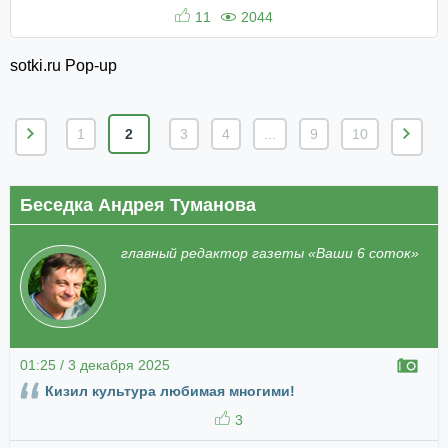
11
2044
sotki.ru Pop-up
1
2
3
4
...
9
10
Беседка Андрея Туманова
главный редактор газеты «Ваши 6 соток»
01:25 / 3 декабря 2025
Кизил культура любимая многими!
3