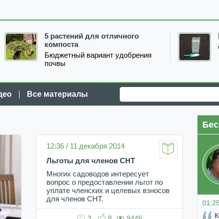
5 растений для отличного
компоста
Бюджетный вариант удобрения
почвы
део
Все материалы
Бес
12:36 / 11 декабря 2014
Льготы для членов СНТ
Многих садоводов интересует
вопрос о предоставлении льгот по
уплате членских и целевых взносов
для членов СНТ.
01:2
К
3
8
9446