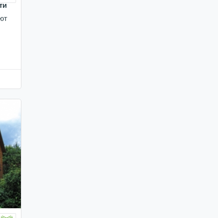
ти
ют