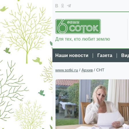
Для тех, кто любит землю
Наши новости
Газета
Ви
www.sotki.ru
/
Архив
/ СНТ