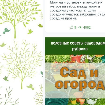
Могу ли я установить глухой 2-х
метровый забор между моим и
соседним участком: а) Если
соседний участок заброшен; б) Е
сосед не против.
9
4062