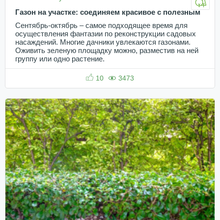
Газон на участке: соединяем красивое с полезным
Сентябрь-октябрь – самое подходящее время для
осуществления фантазии по реконструкции садовых
насаждений. Многие дачники увлекаются газонами.
Оживить зеленую площадку можно, разместив на ней
группу или одно растение.
10
3473