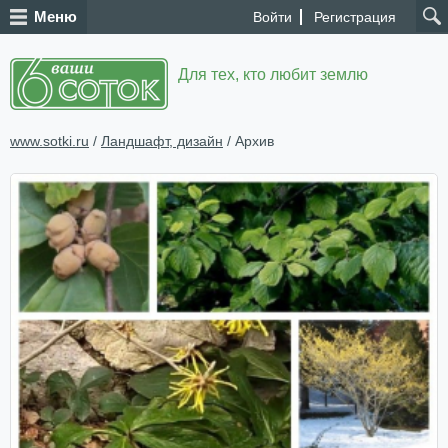
Меню
Войти
Регистрация
Для тех, кто любит землю
www.sotki.ru
/
Ландшафт, дизайн
/ Архив