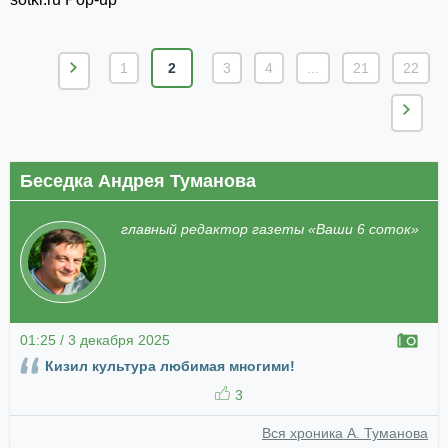
1
2
3
4
...
21
22
Беседка Андрея Туманова
главный редактор газеты «Ваши 6 соток»
01:25 / 3 декабря 2025
Кизил культура любимая многими!
3
Вся хроника А. Туманова