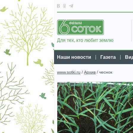
Для тех, кто любит землю
Наши новости
Газета
Ви
www.sotki.ru
/
Архив
/ чеснок