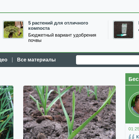
5 растений для отличного
компоста
Бюджетный вариант удобрения
почвы
део
Все материалы
Бес
01:2
К