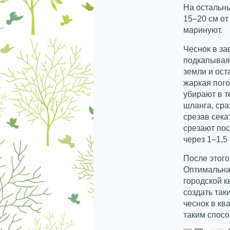
На остальны
15–20 см от
маринуют.
Чеснок в за
подкапывая
земли и ост
жаркая пого
убирают в 
шланга, сра
срезав сека
срезают пос
через 1–1,5
После этого
Оптимальная
городской к
создать та
чеснок в кв
таким спосо