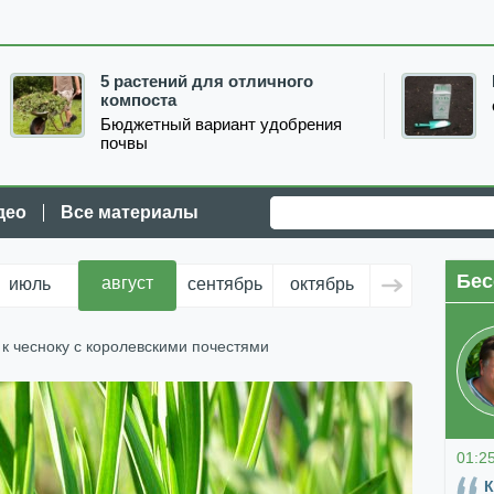
5 растений для отличного
компоста
Бюджетный вариант удобрения
почвы
део
Все материалы
Бес
август
июль
сентябрь
октябрь
ноябрь
д
 к чесноку с королевскими почестями
01:2
К