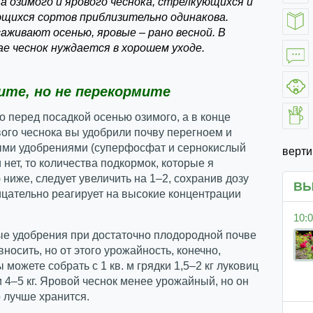
а озимого и ярового чеснока, стрелкующихся и
щихся сортов приблизительно одинакова.
аживают осенью, яровые – рано весной. В
ае чеснок нуждается в хорошем уходе.
ите, но не перекормите
о перед посадкой осенью озимого, а в конце
ого чеснока вы удобрили почву перегноем и
ми удобрениями (суперфосфат и сернокислый
верт
и нет, то количества подкормок, которые я
ниже, следует увеличить на 1–2, сохранив дозу
ВЫ
ицательно реагирует на высокие концентрации
10:0
е удобрения при достаточно плодородной почве
вносить, но от этого урожайность, конечно,
 можете собрать с 1 кв. м грядки 1,5–2 кг луковиц
и 4–5 кг. Яровой чеснок менее урожайный, но он
 лучше хранится.