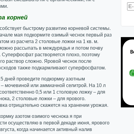
ми.
та корней
собствует быстрому развитию корневой системы.
начале мая подкормите озимый чеснок первый раз
ом из расчета 2 столовые ложки на 1 кв. м.
можно рассыпать в междурядья и потом почву
. Суперфосфат растворяется плохо, поэтому
его раствор сложно. Яровой чеснок после
всходов также подкармливают суперфосфатом.
15 дней проведите подкормку азотным
– мочевиной или аммиачной селитрой. На 10 л
соответственно 0,5 или 1 столовую ложку – для
нока, 2 столовые ложки – для ярового.
ка отрицательно скажется на хранении урожая.
ормку азотом озимого чеснока я при
сти осуществляю в первой декаде июня, ярового
августа, когда начинается активный налив