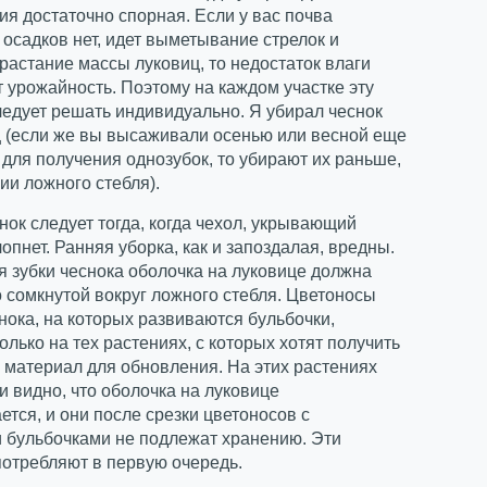
я достаточно спорная. Если у вас почва
 осадков нет, идет выметывание стрелок и
растание массы луковиц, то недостаток влаги
т урожайность. Поэтому на каждом участке эту
едует решать индивидуально. Я убирал чеснок
ц (если же вы высаживали осенью или весной еще
 для получения однозубок, то убирают их раньше,
ии ложного стебля).
нок следует тогда, когда чехол, укрывающий
лопнет. Ранняя уборка, как и запоздалая, вредны.
 зубки чеснока оболочка на луковице должна
 сомкнутой вокруг ложного стебля. Цветоносы
нока, на которых развиваются бульбочки,
олько на тех растениях, с которых хотят получить
материал для обновления. На этих растениях
и видно, что оболочка на луковице
ется, и они после срезки цветоносов с
 бульбочками не подлежат хранению. Эти
отребляют в первую очередь.