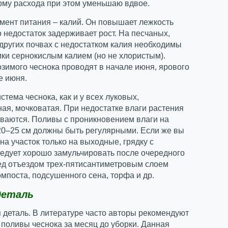
рму расхода при этом уменьшаю вдвое.
мент питания – калий. Он повышает лежкость
о недостаток задерживает рост. На песчаных,
других почвах с недостатком калия необходимы
ки сернокислым калием (но не хлористым).
зимого чеснока проводят в начале июня, ярового
е июня.
стема чеснока, как и у всех луковых,
ая, мочковатая. При недостатке влаги растения
иваются. Поливы с проникновением влаги на
20–25 см должны быть регулярными. Если же вы
на участок только на выходные, грядку с
едует хорошо замульчировать после очередного
ед отъездом трех-пятисантиметровым слоем
омпоста, подсушенного сена, торфа и др.
деталь
деталь. В литературе часто авторы рекомендуют
поливы чеснока за месяц до уборки. Данная