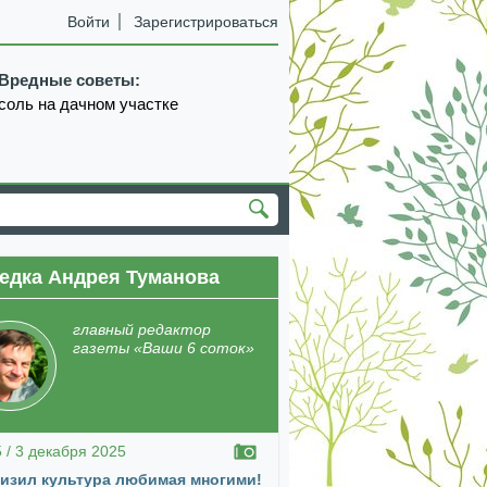
Войти
Зарегистрироваться
Вредные советы:
соль на дачном участке
едка Андрея Туманова
екабрь
январь
февраль
март
апрель
главный редактор
газеты «Ваши 6 соток»
5 / 3 декабря 2025
изил культура любимая многими!