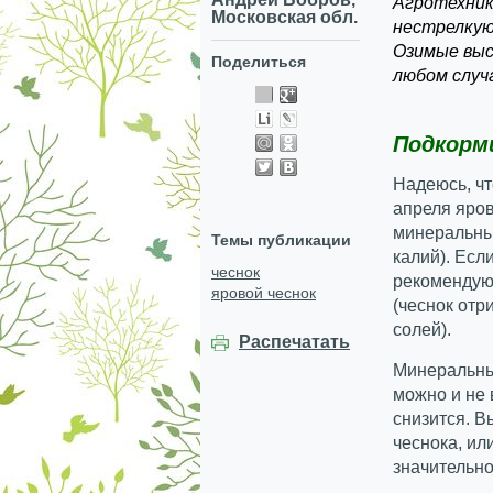
Агротехник
Московская обл.
нестрелкую
Озимые выс
Поделиться
любом случ
Подкорм
Надеюсь, чт
апреля яров
минеральны
Темы публикации
калий). Есл
чеснок
рекомендую 
яровой чеснок
(чеснок отр
солей).
Распечатать
Минеральны
можно и не 
снизится. Вы
чеснока, ил
значительно