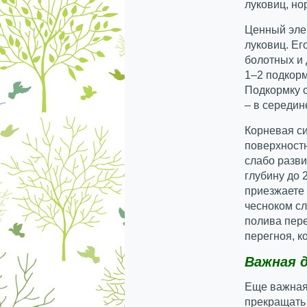
луковиц, но
Ценный эле
луковиц. Ег
болотных и 
1–2 подкорм
Подкормку о
– в середин
Корневая си
поверхностн
слабо разв
глубину до 
приезжаете 
чесноком сл
полива пер
перегноя, к
Важная 
Еще важная 
прекращать 