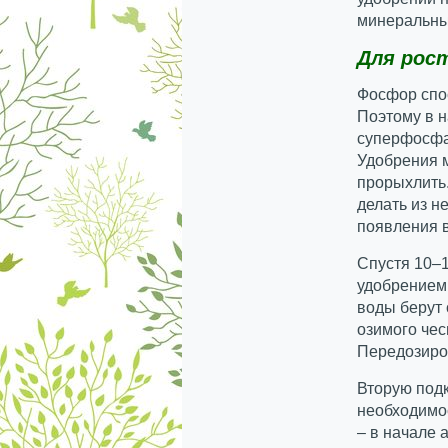
минеральны
Для рос
Фосфор спо
Поэтому в 
суперфосфат
Удобрения 
прорыхлить
делать из н
появления 
Спустя 10–
удобрением 
воды берут 
озимого чес
Передозиров
Вторую подк
необходимо
– в начале 