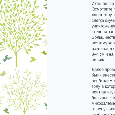
Итак, почва
Осмотрите г
«вытолкнуты
слегка окуч
уничтожению
степени зав
Большинство
поэтому кор
развивается
3–4 см и на
полива.
Далее прове
были внесе
необходимо 
золу, в кот
нейтрализую
большое кол
микроэлемен
гашеную изв
удобрений н