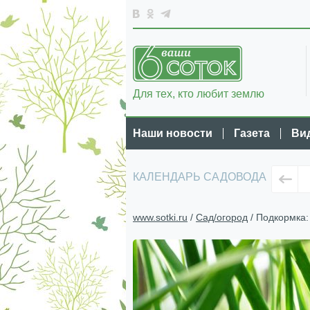
Для тех, кто любит землю
Наши новости
Газета
Ви
КАЛЕНДАРЬ САДОВОДА
www.sotki.ru
/
Сад/огород
/ Подкормка: