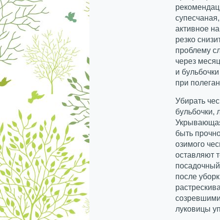
рекомендаци
супесчаная,
активное на
резко снизи
проблему сл
через меся
и бульбочки
при полеган
Убирать чес
бульбочки, 
Укрывающая
быть прочно
озимого чес
оставляют т
посадочный 
после уборк
растрескива
созревшими
луковицы уп