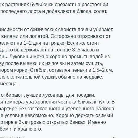
х растениях бульбочки срезают на расстоянии
 последнего листа и добавляют в блюда, солят,
висимости от физических свойств почвы убирают,
 вилами или лопатой. Осторожно отряхивают от
авляют на 1–2 дня на грядке. Если же стоит
да, то выдерживают на солнце 3–5 часов и
тень. Луковицы можно хорошо промыть водой из
зу после выемки их из почвы и затем сушить,
тором корни. Стебли, оставляя пеньки в 1,5–2 см,
ле окончательной сушки, обычно на чердаке,
 месяца.
 отбирают лучшие луковицы для посадки.
 температура хранения чеснока близка к нулю. В
вартире без застекленного и утепленного балкона
кие условия невозможно. Хорошо держать озимый
артире в 3-литровых открытых банках. Именно
бом я и храню его.