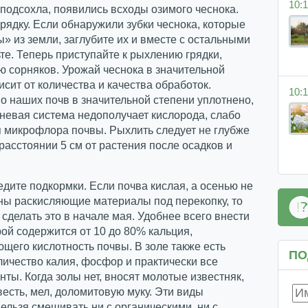
10:1
 подсохла, появились всходы озимого чеснока.
рядку. Если обнаружили зубки чеснока, которые
» из земли, заглубите их и вместе с остальными
ьте. Теперь приступайте к рыхлению грядки,
 сорняков. Урожай чеснока в значительной
исит от количества и качества обработок.
10:1
 наших почв в значительной степени уплотнено,
невая система недополучает кислорода, слабо
 микрофлора почвы. Рыхлить следует не глубже
 расстоянии 5 см от растения после осадков и
дите подкормки. Если почва кислая, а осенью не
ны раскисляющие материалы под перекопку, то
сделать это в начале мая. Удобнее всего внести
орой содержится от 10 до 80% кальция,
щего кислотность почвы. В золе также есть
ПО
ичество калия, фосфор и практически все
ты. Когда золы нет, вносят молотые известняк,
есть, мел, доломитовую муку. Эти виды
ельзя смешивать ни с органическими, ни с