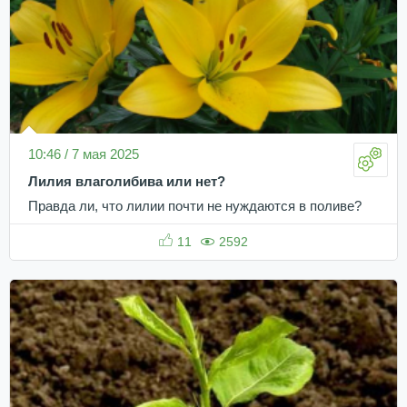
10:46 / 7 мая 2025
Лилия влаголибива или нет?
Правда ли, что лилии почти не нуждаются в поливе?
11
2592