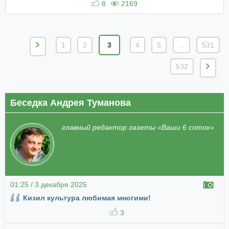
8
2169
1
2
3
4
5
...
531
532
Беседка Андрея Туманова
главный редактор газеты «Ваши 6 соток»
01:25 / 3 декабря 2025
Кизил культура любимая многими!
3